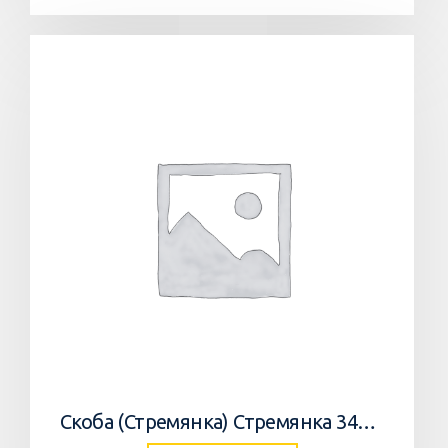
Скоба (Стремянка) Стремянка 34033502 Horsch