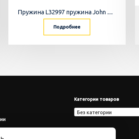
Пружина L32997 пружина John Deere
Подробнее
Категории товаров
Без категории
нии
ть