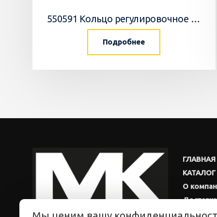
550591 Кольцо регулировочное 0,05мм/WEDGE
Подробнее
ГЛАВНАЯ
КАТАЛОГ
О компа
Доставка
Мы ценим вашу конфиденциальнос
Новости