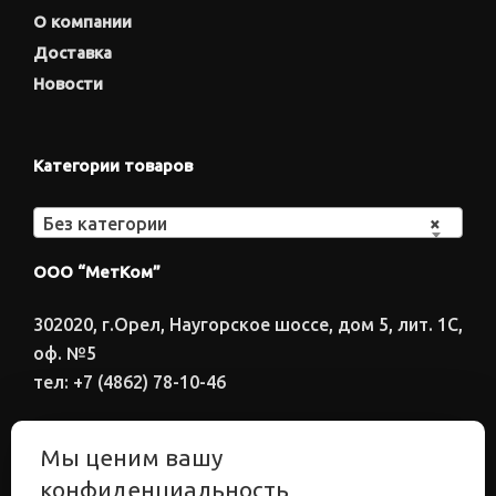
О компании
Доставка
Новости
Категории товаров
Без категории
×
ООО “МетКом”
302020, г.Орел, Наугорское шоссе, дом 5, лит. 1С,
оф. №5
тел: +7 (4862) 78-10-46
Время работы: ПН-ПТ 8:00-17:00
Мы ценим вашу
Электронный адрес
конфиденциальность