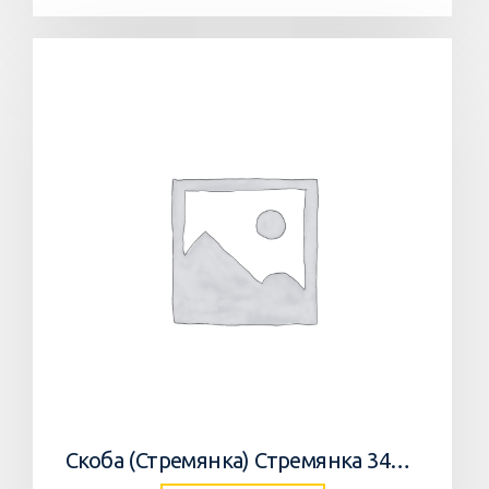
Скоба (Стремянка) Стремянка 34033502 Horsch