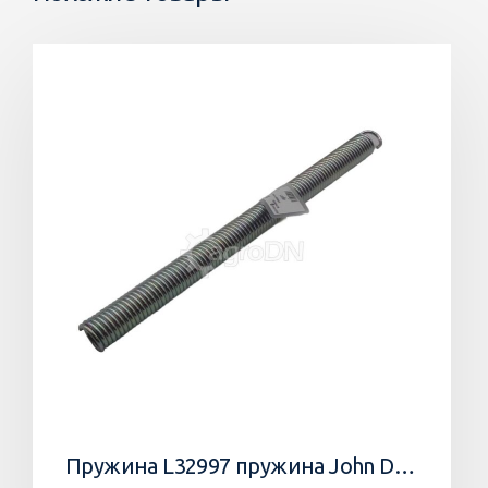
Пружина L32997 пружина John Deere