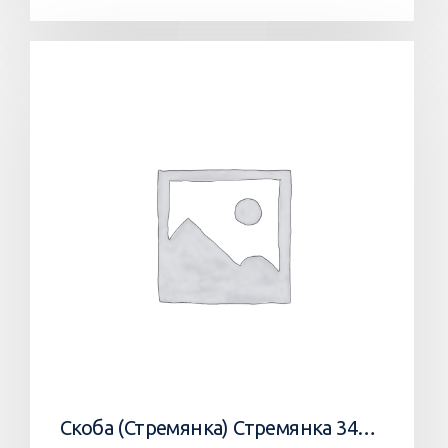
Скоба (Стремянка) Стремянка 34033502 Horsch