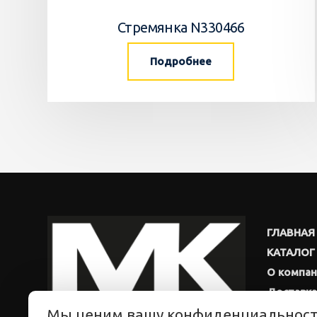
Стремянка N330466
Подробнее
ГЛАВНАЯ
КАТАЛОГ
О компа
Доставка
Мы ценим вашу конфиденциальнос
Новости