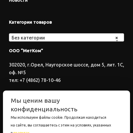
Новости
Категории товаров
Без категории
×
ООО “МетКом”
302020, г.Орел, Наугорское шоссе, дом 5, лит. 1С,
оф. №5
тел: +7 (4862) 78-10-46
Время работы: ПН-ПТ 8:00-17:00
Мы ценим вашу
Электронный адрес
конфиденциальность
metkom57@mail.ru
Мы используем файлы cookie. Продолжая находиться
на сайте, вы соглашаетесь с этим на условиях, указанных
в
правилах